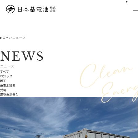
内
容
を
ス
キ
ッ
プ
HOME
/
ニュース
NEWS
ニュース
すべて
お知らせ
着工
蓄電池設置
受電
調整市場参入