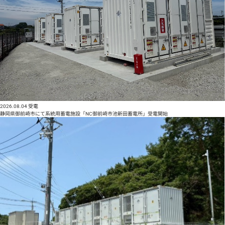
2026.08.04
受電
静岡県御前崎市にて系統用蓄電施設「NC御前崎市池新田蓄電所」受電開始