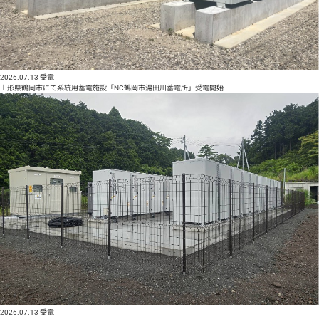
2026.07.13
受電
山形県鶴岡市にて系統用蓄電施設「NC鶴岡市湯田川蓄電所」受電開始
2026.07.13
受電