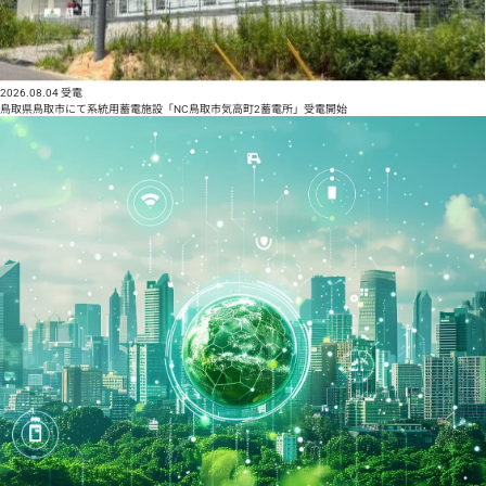
2026.08.04
受電
鳥取県鳥取市にて系統用蓄電施設「NC鳥取市気高町2蓄電所」受電開始