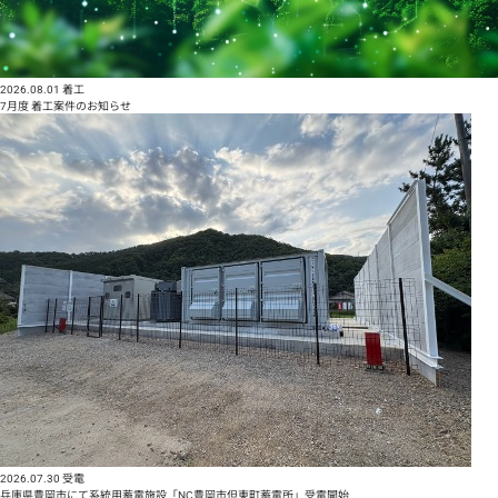
2026.08.01
着工
7月度 着工案件のお知らせ
2026.07.30
受電
兵庫県豊岡市にて系統用蓄電施設「NC豊岡市但東町蓄電所」受電開始