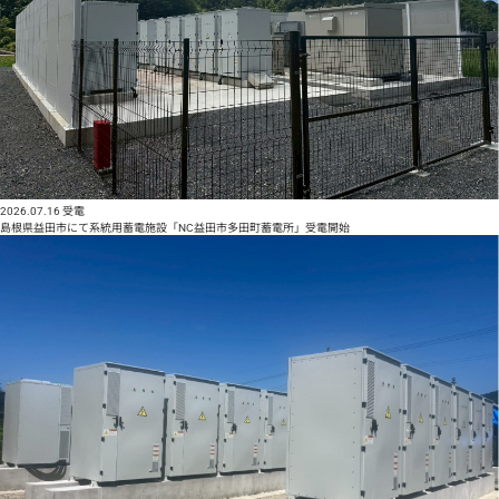
2026.07.16
受電
島根県益田市にて系統用蓄電施設「NC益田市多田町蓄電所」受電開始