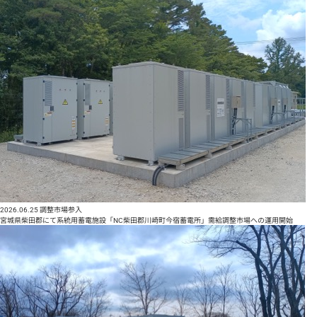
2026.06.25
調整市場参入
宮城県柴田郡にて系統用蓄電施設「NC柴田郡川崎町今宿蓄電所」需給調整市場への運用開始