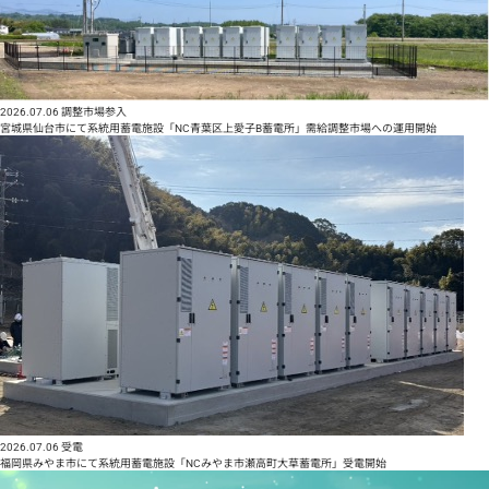
2026.07.06
調整市場参入
宮城県仙台市にて系統用蓄電施設「NC青葉区上愛子B蓄電所」需給調整市場への運用開始
2026.07.06
受電
福岡県みやま市にて系統用蓄電施設「NCみやま市瀬高町大草蓄電所」受電開始