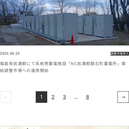
2026.06.25
調整市場参入
福島県岩瀬郡にて系統用蓄電施設「NC岩瀬郡鏡石町蓄電所」需
給調整市場への運用開始
1
2
3
…
8