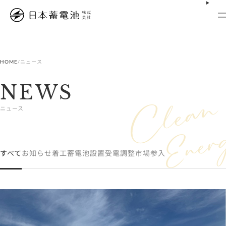
内
容
を
ス
キ
ッ
プ
HOME
/
ニュース
NEWS
ニュース
すべて
お知らせ
着工
蓄電池設置
受電
調整市場参入