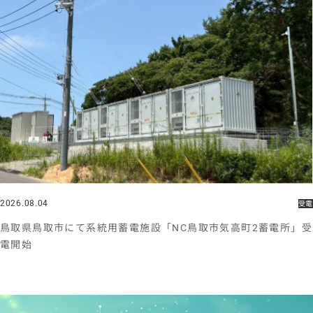
2026.08.04
受電
鳥取県鳥取市にて系統用蓄電施設「NC鳥取市気高町2蓄電所」受
電開始