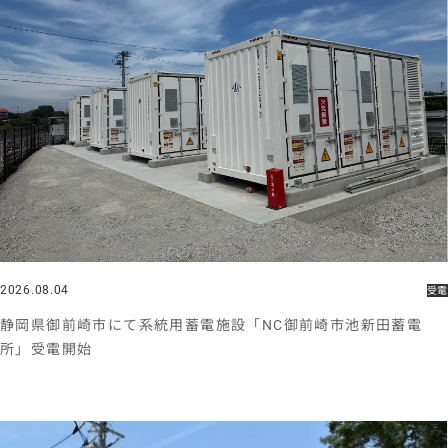
2026.08.04
受電
静岡県御前崎市にて系統用蓄電施設「NC御前崎市池新田蓄電
所」受電開始