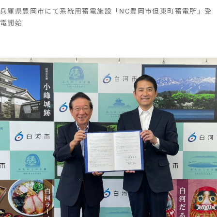
兵庫県豊岡市にて系統用蓄電施設「NC豊岡市但東町蓄電所」受
電開始