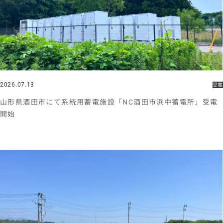
2026.07.13
受電
山形県酒田市にて系統用蓄電施設「NC酒田市浜中蓄電所」受電
開始