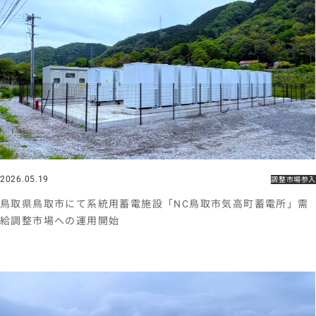
2026.05.19
調整市場参入
鳥取県鳥取市にて系統用蓄電施設「NC鳥取市気高町蓄電所」需
給調整市場への運用開始