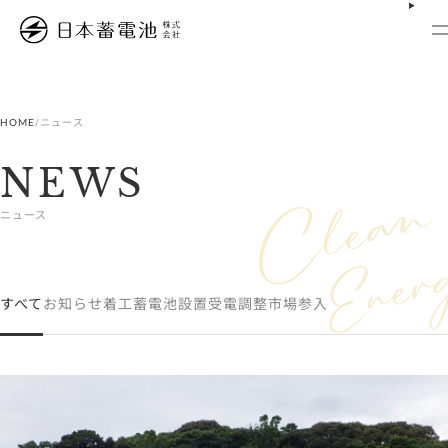
内
容
を
ス
キ
ッ
プ
HOME
/
ニュース
NEWS
ニュース
すべて
お知らせ
着工
蓄電池設置
受電
調整市場参入