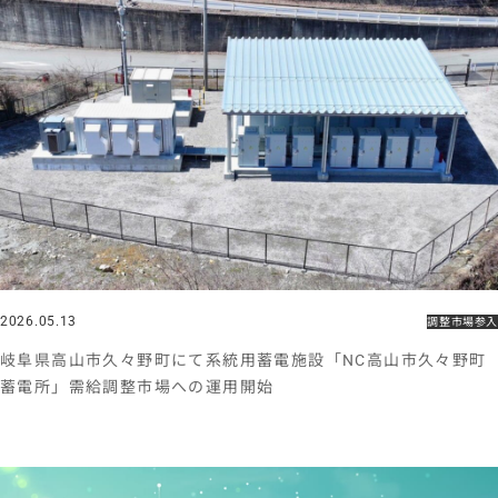
2026.05.13
調整市場参入
岐阜県高山市久々野町にて系統用蓄電施設「NC高山市久々野町
蓄電所」需給調整市場への運用開始