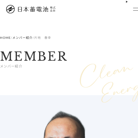
内
容
を
ス
キ
ッ
プ
HOME
/
メンバー紹介
/
片地 春幸
MEMBER
メンバー紹介