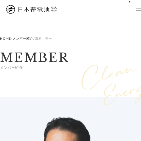
内
容
を
ス
キ
ッ
プ
HOME
/
メンバー紹介
/
漆原 秀一
MEMBER
メンバー紹介