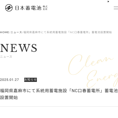
内
容
を
ス
キ
ッ
プ
HOME
/
ニュース
/
福岡県嘉麻市にて系統用蓄電施設「NC口春蓄電所」蓄電池設置開始
NEWS
ニュース
2025.01.27
お知らせ
福岡県嘉麻市にて系統用蓄電施設「NC口春蓄電所」蓄電池
設置開始