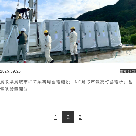
2025.09.25
蓄電池設置
鳥取県鳥取市にて系統用蓄電施設「NC鳥取市気高町蓄電所」蓄
電池設置開始
1
2
3