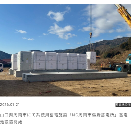
2026.01.21
蓄電池設置
山口県周南市にて系統用蓄電施設「NC周南市湯野蓄電所」蓄電
池設置開始