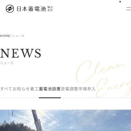
内
容
を
ス
キ
ッ
プ
HOME
/
ニュース
NEWS
ニュース
すべて
お知らせ
着工
蓄電池設置
受電
調整市場参入