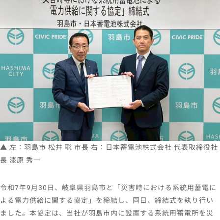
▲ 左：羽島市 松井 聡 市長 右：⽇本蓄電池株式会社 代表取締役社
長 漆原 秀⼀
令和7年9⽉30⽇、岐⾩県羽島市と「災害時における系統用蓄電に
よる電力供給に関する協定」を締結し、同⽇、締結式を執り⾏い
ました。本協定は、当社が羽島市内に設置する系統用蓄電所を災