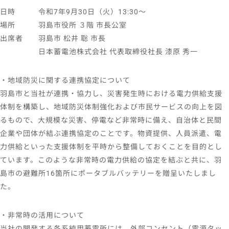
日時
令和7年9⽉30⽇（⽕）13:30〜
場所
羽島市役所 ３階 市長公室
出席者
羽島市 松井 聡 市長
⽇本蓄電池株式会社 代表取締役社長 漆原 秀⼀
・地域防災に関する連携協定について
羽島市と当社が連携・協力し、災害発⽣時における電力供給⽀援
体制を構築し、地域防災体制強化および市民サービスの向上を図
るもので、⼤規模な災害、停電など非常時に備え、自治体と民間
企業や団体が結ぶ連携協定のことです。物資提供、⼈員派遣、電
力供給といった⽀援体制を平時から整備しておくことを⽬的とし
ています。このような非常時の電力供給の協定を結ぶと共に、羽
島市の避難所16箇所にポータブルバッテリーを贈呈いたしまし
た。
・非常時の活用について
当社の開発する各系統用蓄電所には、外部コンセント（電源タッ