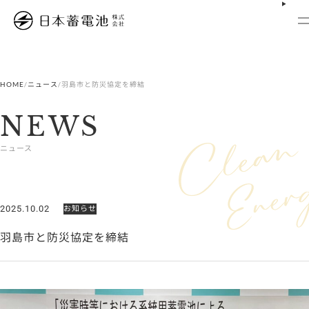
内
容
を
ス
キ
ッ
プ
HOME
/
ニュース
/
羽島市と防災協定を締結
NEWS
ニュース
2025.10.02
お知らせ
羽島市と防災協定を締結