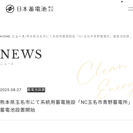
内
容
を
ス
キ
ッ
プ
HOME
/
ニュース
/
熊本県玉名市にて系統用蓄電施設「NC玉名市青野蓄電所」蓄電池設置開始
NEWS
ニュース
2025.08.27
蓄電池設置
熊本県玉名市にて系統用蓄電施設「NC玉名市青野蓄電所」
蓄電池設置開始