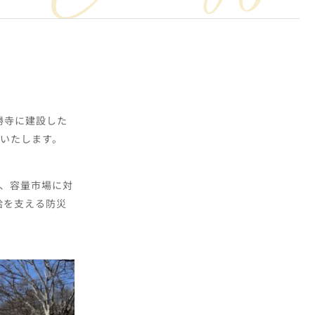
勝寺に建設した
せいたします。
場、容量市場に対
給を支える防災