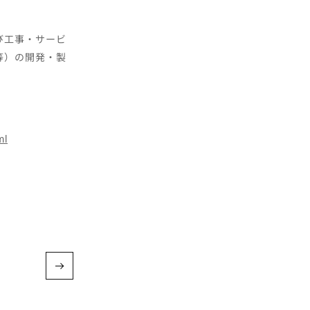
び工事・サービ
等）の開発・製
ml