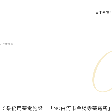
日本蓄電
日本蓄電池株
メッセ
会社情
」受電開始
にて系統用蓄電施設 「NC白河市金勝寺蓄電所