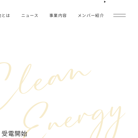
池とは
ニュース
事業内容
メンバー紹介
式会社とは
すべて
ージ
お知らせ
報
着工
蓄電池設置
受電
調整市場参入
」受電開始