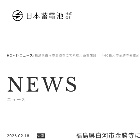
内
容
を
ス
キ
ッ
プ
HOME
/
ニュース
/
福島県白河市金勝寺にて系統用蓄電施設 「NC白河市金勝寺蓄電所
NEWS
ニュース
福島県白河市金勝寺
2026.02.18
受電