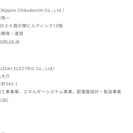
 Chikudenchi Co., Ltd.）
原秀一
-2-5 霞が関ビルディング13階
の開発・運営
chi.co.jp
 ELECTRIC Co., Ltd）
木大介
563-1
備工事事業、エネルギーシステム事業、配電盤設計・製造事業
.jp/