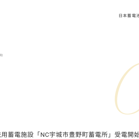
日本蓄電
日本蓄電池株
メッセ
会社情
始
用蓄電施設「NC宇城市豊野町蓄電所」受電開