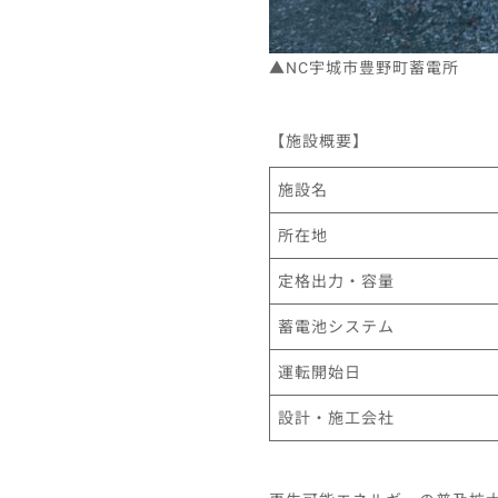
▲NC宇城市豊野町蓄電所
【施設概要】
施設名
所在地
定格出力・容量
蓄電池システム
運転開始日
設計・施工会社