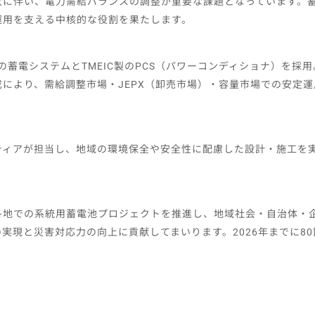
大に伴い、電力需給バランスの調整が重要な課題となっています。
運用を支える中核的な役割を果たします。
製の蓄電システムとTMEIC製のPCS（パワーコンディショナ）を採
により、需給調整市場・JEPX（卸売市場）・容量市場での安定
ティアが担当し、地域の環境保全や安全性に配慮した設計・施工を
各地での系統用蓄電池プロジェクトを推進し、地域社会・自治体・
実現と災害対応力の向上に貢献してまいります。2026年までに8