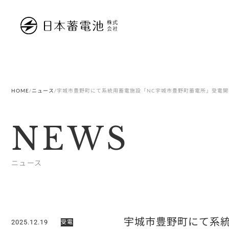
内
容
を
ス
キ
ッ
プ
HOME
/
ニュース
/
宇城市豊野町にて系統用蓄電施設「NC宇城市豊野町蓄電所」受電開
NEWS
ニュース
宇城市豊野町にて系統
2025.12.19
受電