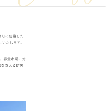
野町に建設した
らせいたします。
場、容量市場に対
給を支える防災