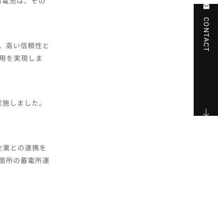
蓄電池は、その
CONTACT
用。高い信頼性と
運用を実現しま
実施しました。
企業との連携を
0箇所の蓄電所運