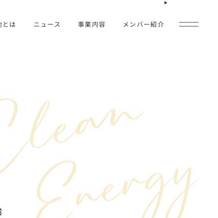
池とは
ニュース
事業内容
メンバー紹介
式会社とは
すべて
ージ
お知らせ
報
着工
蓄電池設置
受電
調整市場参入
始