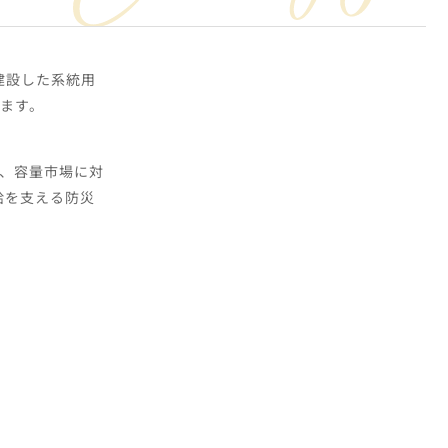
建設した系統用
します。
場、容量市場に対
給を支える防災