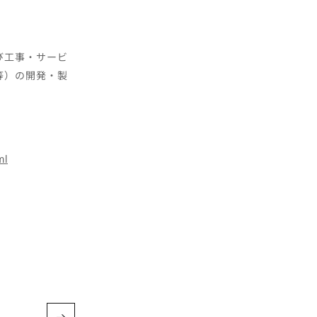
び工事・サービ
等）の開発・製
ml