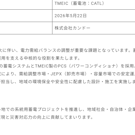
TMEIC（蓄電池：CATL）
2026年5月22日
株式会社カンドー
大に伴い、電力需給バランスの調整が重要な課題となっています。
運用を支える中核的な役割を果たします。
製の蓄電システムとTMEIC製のPCS（パワーコンディショナ）を採
により、需給調整市場・JEPX（卸売市場）・容量市場での安定
が担当し、地域の環境保全や安全性に配慮した設計・施工を実施し
各地での系統用蓄電プロジェクトを推進し、地域社会・自治体・企
実現と災害対応力の向上に貢献してまいります。