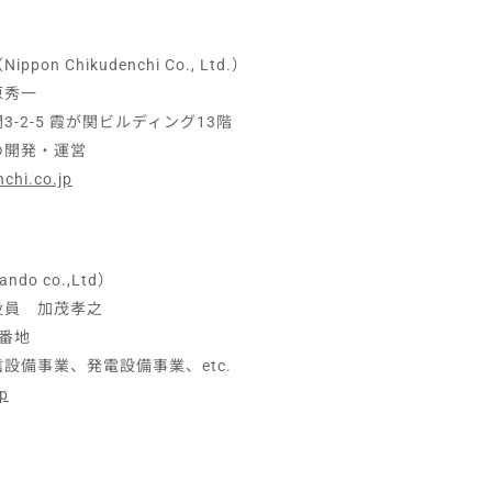
 Chikudenchi Co., Ltd.）
原秀一
-2-5 霞が関ビルディング13階
の開発・運営
chi.co.jp
o co.,Ltd）
役員 加茂孝之
番地
設備事業、発電設備事業、etc.
jp