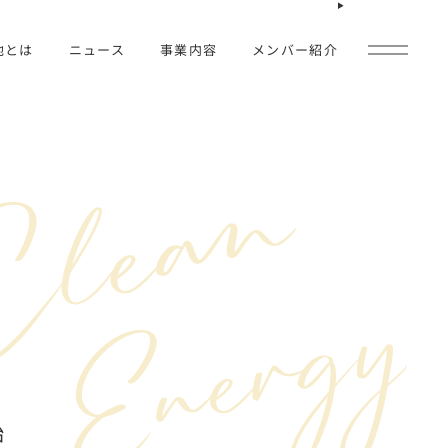
池とは
ニュース
事業内容
メンバー紹介
式会社とは
すべて
ージ
お知らせ
報
着工
蓄電池設置
受電
調整市場参入
始