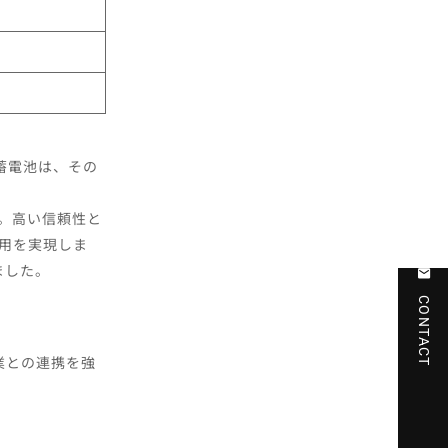
蓄電池は、その
用。高い信頼性と
運用を実現しま
ました。
CONTACT
業との連携を強