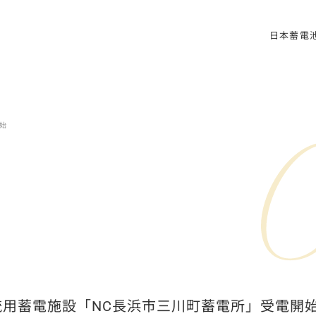
日本蓄電
日本蓄電池株
メッセ
会社情
始
用蓄電施設「NC長浜市三川町蓄電所」受電開