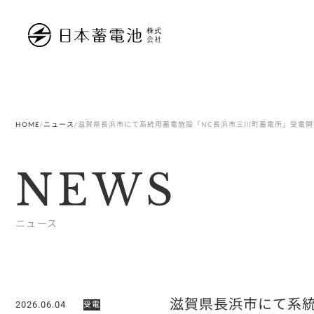
内
容
を
ス
キ
ッ
プ
HOME
/
ニュース
/
滋賀県長浜市にて系統用蓄電施設「NC長浜市三川町蓄電所」受電開
NEWS
ニュース
滋賀県長浜市にて系統
2026.06.04
受電